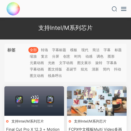
支持Intel/M系列芯片
标签
全部
转场
字幕标题
模板
现代
简洁
字幕
标题
缩放
复古
分屏
创意
时尚
动感
调色
图形
元素动画
光效
文字动画
图文展示
旋转
字幕条
字幕动画
图文排版
圣诞节
炫光
清新
简约
抖动
图文动画
线条呼出
支持Intel/M系列芯片
支持Intel/M系列芯片
Final Cut Pro X 12.3 + Motion
FCPX中文模板Multi Video多画