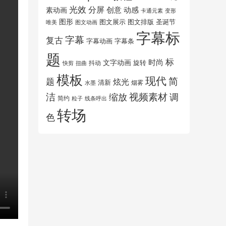
光效
分屏
创意
动感
素动画
变形
卡通元素
图形
图文展示
图文排版
圣诞节
唯美
图文动画
字幕标
字幕
复古
字幕动画
字幕条
题
标
时尚
文字动画
旋转
抖动
扭曲
快剪
模板
现代
简
题
炫光
清新
水墨
烟雾
洁
视频素材
调
缩放
简约
粒子
线条呼出
转场
色