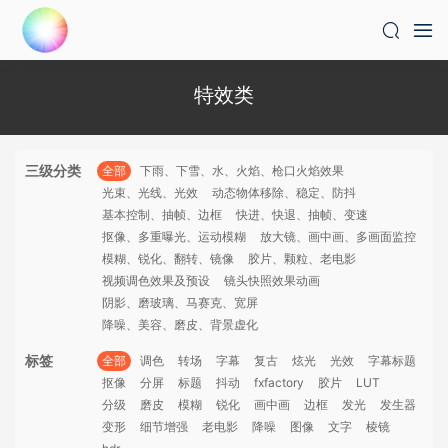
特效类
三级分类
全部
下雨、下雪、水、火焰、枪口火焰效果
光束、光线、光效
动态物体移除、稳定、防抖
基本控制、抽帧、边框
快进、快退、抽帧、变速
抠像、多重曝光、运动模糊
放大镜、画中画、多画面监控
模糊、锐化、翻转、镜像
胶片、颗粒、老电影
视频调色效果及预设
镜头快照效果动画
阴影、磨玻璃、马赛克、宽屏
降噪、美容、磨皮、背景虚化
标签
全部
调色
转场
字幕
复古
炫光
光效
字幕标题
抠像
分屏
标题
抖动
fxfactory
胶片
LUT
分级
磨皮
模糊
锐化
画中画
边框
发光
发生器
变形
细节增强
老电影
降噪
图像
文字
棱镜