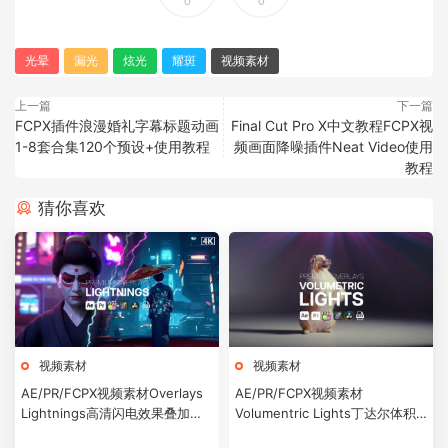
0
0
光晕
漏光
炫光
耀斑
视频素材
上一篇
下一篇
FCPX插件浪漫婚礼字幕标题动画
Final Cut Pro X中文教程FCPX视
1-8套合集120个预设+使用教程
频画面降噪插件Neat Video使用
教程
猜你喜欢
视频素材
视频素材
AE/PR/FCPX视频素材Overlays
AE/PR/FCPX视频素材
Lightnings高清闪电效果叠加素
Volumentric Lights丁达尔体积
材
光效叠加素材