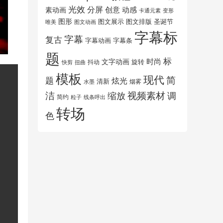
光效
分屏
创意
动感
素动画
变形
卡通元素
图形
图文展示
图文排版
圣诞节
唯美
图文动画
字幕标
字幕
复古
字幕动画
字幕条
题
标
时尚
文字动画
旋转
抖动
扭曲
快剪
模板
现代
简
题
炫光
清新
水墨
烟雾
洁
视频素材
调
缩放
简约
粒子
线条呼出
转场
色