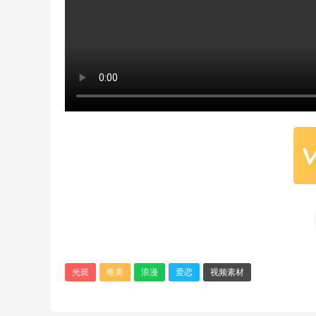
光斑
唯美
浪漫
爱恋
视频素材