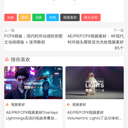
0
0
光效
柔和
温暖
自然
视频素材
镜头光晕
上一篇
下一篇
FCPX模板：现代时尚动感快剪图
AE/PR/FCPX视频素材：4K现代
文动画模板 + 使用教程
时尚镜头耀斑逆光光效视频素材
85个
猜你喜欢
视频素材
视频素材
AE/PR/FCPX视频素材Overlays
AE/PR/FCPX视频素材
Lightnings高清闪电效果叠加素
Volumentric Lights丁达尔体积
材
光效叠加素材