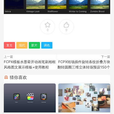
0
0
复古
现代
胶片
调色
上一篇
下一篇
FCPX模板水墨晕开动画笔刷相框
FCPX转场插件旋转条纹折叠方块
风格图文展示模板+使用教程
翻转圆圈三维立体转场预设150个
猜你喜欢