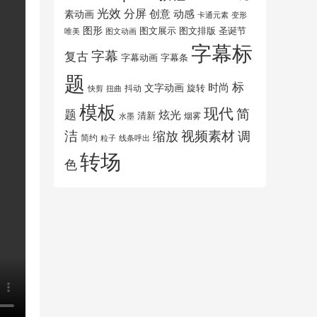
光效
分屏
创意
动感
素动画
变形
卡通元素
图形
图文展示
图文排版
圣诞节
唯美
图文动画
字幕标
字幕
复古
字幕动画
字幕条
题
标
时尚
文字动画
旋转
抖动
扭曲
快剪
模板
现代
简
题
炫光
清新
水墨
烟雾
洁
视频素材
调
缩放
简约
粒子
线条呼出
转场
色