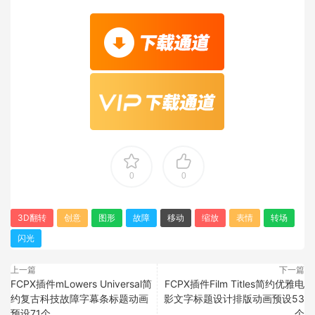
0
0
3D翻转
创意
图形
故障
移动
缩放
表情
转场
闪光
上一篇
下一篇
FCPX插件mLowers Universal简
FCPX插件Film Titles简约优雅电
约复古科技故障字幕条标题动画
影文字标题设计排版动画预设53
预设71个
个