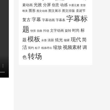
光效
分屏
创意
动感
素动画
变形
卡通元素
图形
图文展示
图文排版
圣诞节
唯美
图文动画
字幕标
字幕
复古
字幕动画
字幕条
题
标
时尚
文字动画
旋转
抖动
扭曲
快剪
模板
现代
简
题
炫光
清新
水墨
烟雾
洁
视频素材
调
缩放
简约
粒子
线条呼出
转场
色