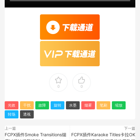
0
0
光效
干扰
故障
旋转
水墨
烟雾
笔刷
缩放
转场
透视
上一篇
下一篇
FCPX插件Smoke Transitions烟
FCPX插件Karaoke Titles卡拉OK