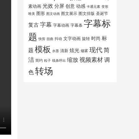
光效
分屏
创意
动感
素动画
变形
卡通元素
图形
图文展示
图文排版
圣诞节
唯美
图文动画
字幕标
字幕
复古
字幕动画
字幕条
题
标
时尚
文字动画
旋转
抖动
扭曲
快剪
模板
现代
简
题
炫光
清新
水墨
烟雾
洁
视频素材
调
缩放
简约
粒子
线条呼出
转场
色