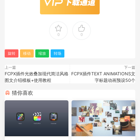
0
0
旋转
移动
缩放
转场
上一篇
下一篇
FCPX插件光效叠加现代简洁风格
FCPX插件TEXT ANIMATIONS文
图文介绍模板+使用教程
字标题动画预设50个
猜你喜欢