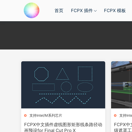
首页
FCPX 插件
FCPX 模板
支持Intel/M系列芯片
支持Int
FCPX中文插件虚线图形矩形线条路径动
FCPX中文
画预设for Final Cut Pro X
级遮罩工具fo